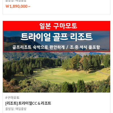
출발일 : 매일출발
￦1,890,000 ~
#구마모토
[리조트] 트라이얼CC & 리조트
출발일 : 매일출발