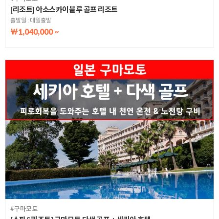
[리조트] 아소스카이블루 골프 리조트
출발일 : 매일출발
￦1,040,000 ~
#구마모토