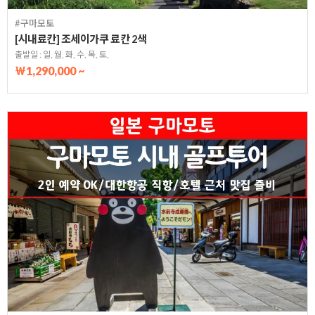
#구마모토
[시내료칸] 조세이가쿠 료칸 2색
출발일 : 일, 월, 화, 수, 목, 토,
￦1,290,000 ~