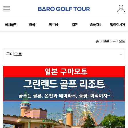
국내골프
태국
베트남
일본
중국/대만
말레이시아
홈
일본
구마모토