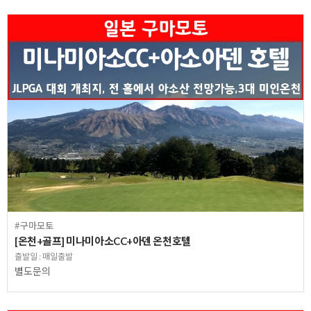
#구마모토
[온천+골프] 미나미아소CC+아덴 온천호텔
출발일 : 매일출발
별도문의