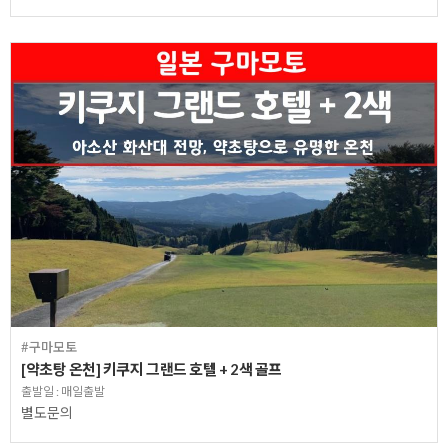
#구마모토
[약초탕 온천] 키쿠지 그랜드 호텔 + 2색 골프
출발일 : 매일출발
별도문의