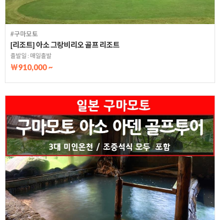
#구마모토
[리조트] 아소 그랑비리오 골프 리조트
출발일 : 매일출발
￦910,000 ~