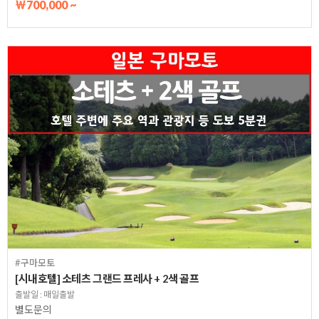
￦700,000 ~
#구마모토
[시내호텔] 소테츠 그랜드 프레사 + 2색 골프
출발일 : 매일출발
별도문의