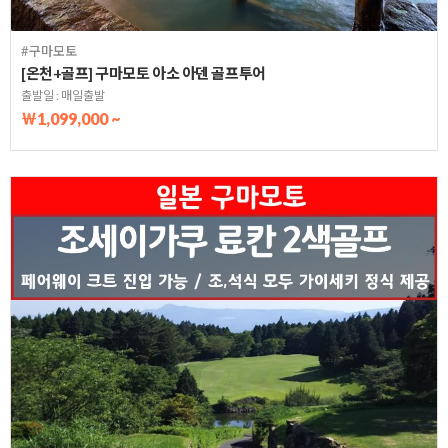
#구마모토
[온천+골프] 구마모토 아소 아덴 골프투어
출발일 : 매일출발
￦1,099,000 ~