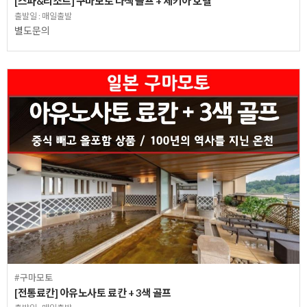
[스파&리조트] 구마모토 다색 골프 + 세키아 호텔
출발일 : 매일출발
별도문의
#구마모토
[전통료칸] 아유노사토 료칸 + 3색 골프