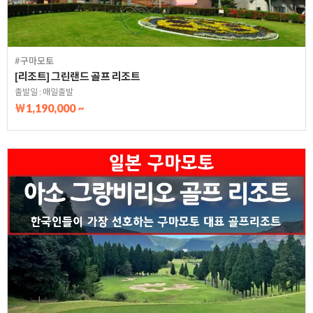
#구마모토
[리조트] 그린랜드 골프 리조트
출발일 : 매일출발
￦1,190,000 ~