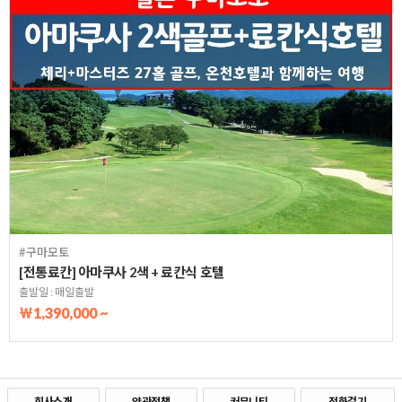
#구마모토
[전통료칸] 아마쿠사 2색 + 료칸식 호텔
출발일 : 매일출발
￦1,390,000 ~
회사소개
약관정책
커뮤니티
전화걸기