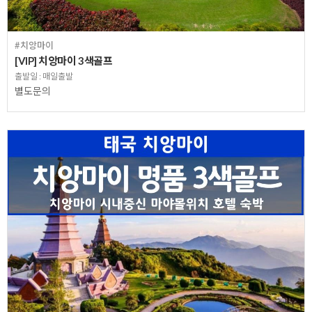
#치앙마이
[VIP] 치앙마이 3색골프
출발일 : 매일출발
별도문의