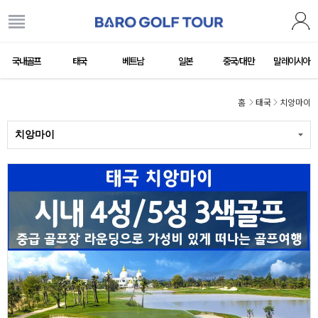
국내골프
태국
베트남
일본
중국/대만
말레이시아
홈
태국
치앙마이