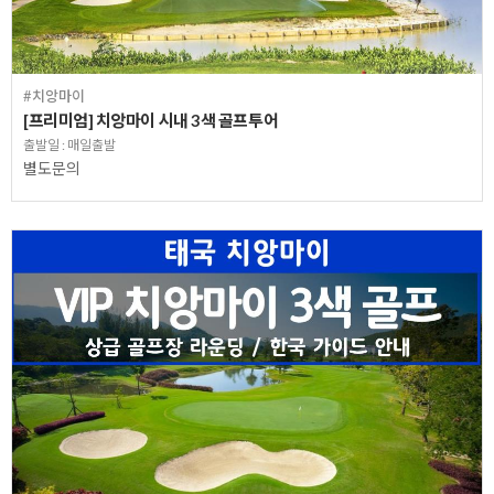
#치앙마이
[프리미엄] 치앙마이 시내 3색 골프투어
출발일 : 매일출발
별도문의