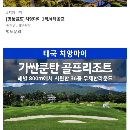
#치앙마이
[명품골프] 치앙마이 3색/4색 골프
출발일 : 매일출발
별도문의