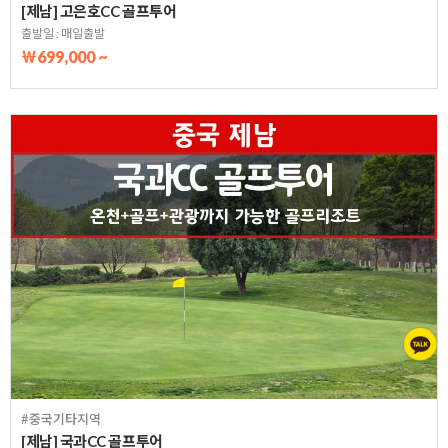
[제남] 고은호CC 골프투어
출발일 : 매일출발
￦699,000 ~
#중국기타지역
[제남] 국과CC 골프투어