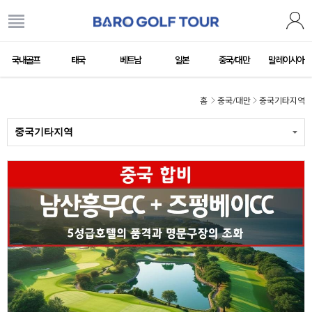
국내골프
태국
베트남
일본
중국/대만
말레이시아
홈
중국/대만
중국기타지역