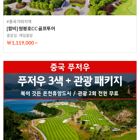
#중국기타지역
[합비] 쌍봉호CC 골프투어
출발일 : 매일출발
￦1,119,000 ~