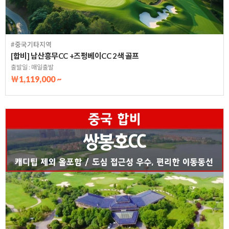
#중국기타지역
[합비] 남산흥무CC +즈펑베이CC 2색 골프
출발일 : 매일출발
￦1,119,000 ~