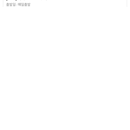
출발일 : 매일출발
￦739,000 ~
#중국기타지역
[마카오] 갤럭시 호텔 + MIG CC 골프투어
출발일 : 매일출발