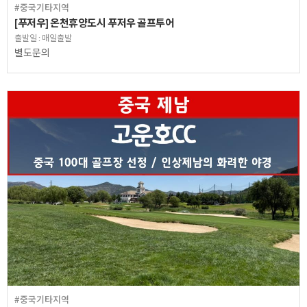
#중국기타지역
[푸저우] 온천휴양도시 푸저우 골프투어
출발일 : 매일출발
별도문의
#중국기타지역