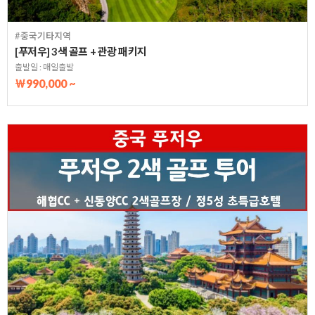
#중국기타지역
[푸저우] 3색 골프 + 관광 패키지
출발일 : 매일출발
￦990,000 ~