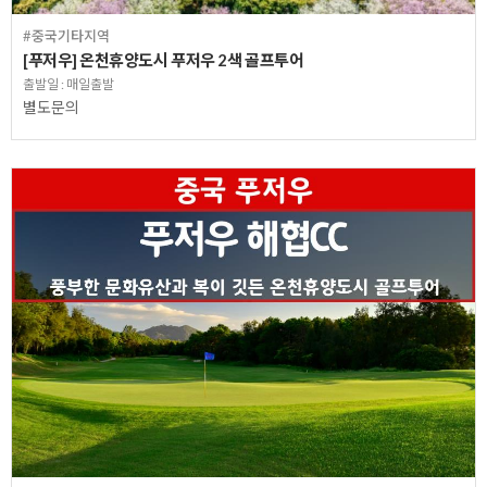
#중국기타지역
[푸저우] 온천휴양도시 푸저우 2색 골프투어
출발일 : 매일출발
별도문의